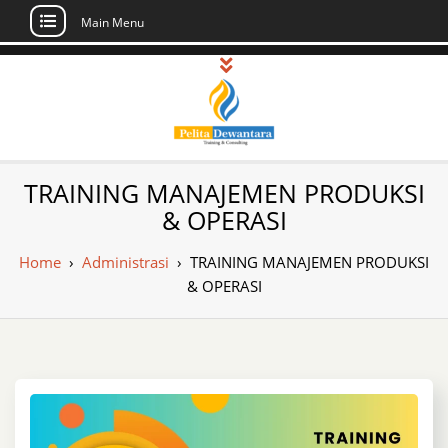
Main Menu
Skip
to
content
Pusat Pelatihan
Informasi Public Training, Inhouse,
TRAINING MANAJEMEN PRODUKSI
Sertifikasi di Indonesia
dan Sertifikasi –
& OPERASI
Daftar Training
Home
›
Administrasi
›
TRAINING MANAJEMEN PRODUKSI
Indonesia
& OPERASI