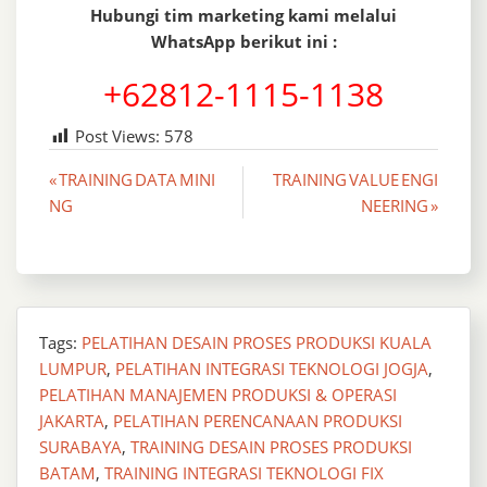
Hubungi tim marketing kami melalui
WhatsApp berikut ini :
+62812-1115-1138
Post Views:
578
Post
« TRAINING DATA MINI
TRAINING VALUE ENGI
NG
NEERING »
navigation
Tags:
PELATIHAN DESAIN PROSES PRODUKSI KUALA
LUMPUR
,
PELATIHAN INTEGRASI TEKNOLOGI JOGJA
,
PELATIHAN MANAJEMEN PRODUKSI & OPERASI
JAKARTA
,
PELATIHAN PERENCANAAN PRODUKSI
SURABAYA
,
TRAINING DESAIN PROSES PRODUKSI
BATAM
,
TRAINING INTEGRASI TEKNOLOGI FIX