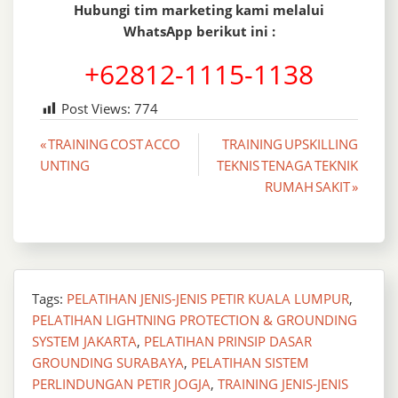
Hubungi tim marketing kami melalui
WhatsApp berikut ini :
+62812-1115-1138
Post Views:
774
Post
« TRAINING COST ACCO
TRAINING UPSKILLING
UNTING
TEKNIS TENAGA TEKNIK
navigation
RUMAH SAKIT »
Tags:
PELATIHAN JENIS-JENIS PETIR KUALA LUMPUR
,
PELATIHAN LIGHTNING PROTECTION & GROUNDING
SYSTEM JAKARTA
,
PELATIHAN PRINSIP DASAR
GROUNDING SURABAYA
,
PELATIHAN SISTEM
PERLINDUNGAN PETIR JOGJA
,
TRAINING JENIS-JENIS