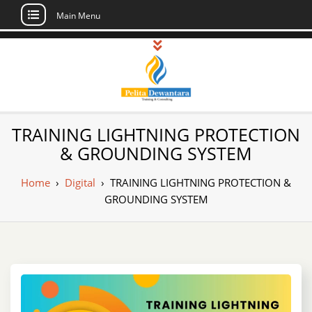
Main Menu
Skip
to
content
Pusat Pelatihan
Informasi Public Training, Inhouse,
TRAINING LIGHTNING PROTECTION
Sertifikasi di Indonesia
dan Sertifikasi –
& GROUNDING SYSTEM
Daftar Training
Home
›
Digital
›
TRAINING LIGHTNING PROTECTION &
Indonesia
GROUNDING SYSTEM