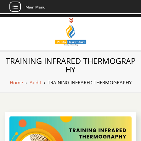
Main Menu
Skip
to
content
Pusat Pelatihan
Informasi Public Training, Inhouse,
TRAINING INFRARED THERMOGRAP
Sertifikasi di Indonesia
dan Sertifikasi –
HY
Daftar Training
Home
›
Audit
›
TRAINING INFRARED THERMOGRAPHY
Indonesia