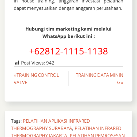
in house training, anggaran investasi pelatihan
dapat menyesuaikan dengan anggaran perusahaan.
Hubungi tim marketing kami melalui
WhatsApp berikut ini :
+62812-1115-1138
Post Views:
942
Post
« TRAINING CONTROL
TRAINING DATA MININ
VALVE
G »
navigation
Tags:
PELATIHAN APLIKASI INFRARED
THERMOGRAPHY SURABAYA
,
PELATIHAN INFRARED
THERMOGRAPHY JAKARTA
,
PELATIHAN PEMROSESAN