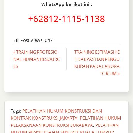
WhatsApp berikut ini :
+62812-1115-1138
Post Views:
647
Post
« TRAINING PROFESIO
TRAINING ESTIMASI KE
NAL HUMAN RESOURC
TIDAKPASTIAN PENGU
navigation
ES
KURAN PADA LABORA
TORIUM »
Tags:
PELATIHAN HUKUM KONSTRUKSI DAN
KONTRAK KONSTRUKSI JAKARTA
,
PELATIHAN HUKUM
PELAKSANAAN KONSTRUKSI SURABAYA
,
PELATIHAN
HUKUM PENYELESAIAN SENGKET KUALA LUMPUR
,