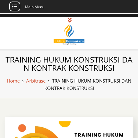
Main Menu
Skip
to
content
Pusat Pelatihan
Informasi Public Training, Inhouse,
TRAINING HUKUM KONSTRUKSI DA
Sertifikasi di Indonesia
dan Sertifikasi –
N KONTRAK KONSTRUKSI
Daftar Training
Home
›
Arbitrase
›
TRAINING HUKUM KONSTRUKSI DAN
Indonesia
KONTRAK KONSTRUKSI