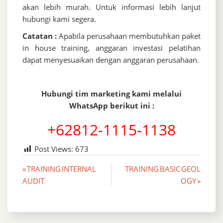
akan lebih murah. Untuk informasi lebih lanjut
hubungi kami segera.
Catatan :
Apabila perusahaan membutuhkan paket
in house training, anggaran investasi pelatihan
dapat menyesuaikan dengan anggaran perusahaan.
Hubungi tim marketing kami melalui
WhatsApp berikut ini :
+62812-1115-1138
Post Views:
673
Post
« TRAINING INTERNAL
TRAINING BASIC GEOL
AUDIT
OGY »
navigation