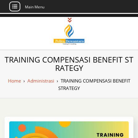
Main Menu
Skip
to
content
Pusat Pelatihan
Informasi Public Training, Inhouse,
TRAINING COMPENSASI BENEFIT ST
Sertifikasi di Indonesia
dan Sertifikasi –
RATEGY
Daftar Training
Home
›
Administrasi
›
TRAINING COMPENSASI BENEFIT
Indonesia
STRATEGY