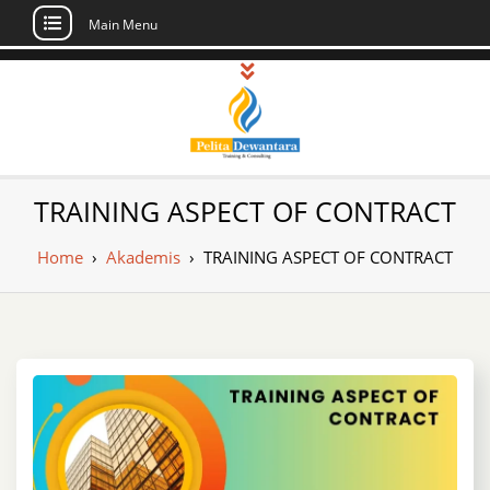
Main Menu
Skip
to
content
Pusat Pelatihan
Informasi Public Training, Inhouse,
TRAINING ASPECT OF CONTRACT
Sertifikasi di Indonesia
dan Sertifikasi –
Home
›
Akademis
›
TRAINING ASPECT OF CONTRACT
Daftar Training
Indonesia