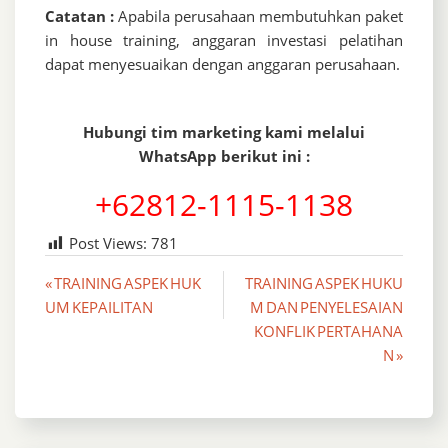
Catatan :
Apabila perusahaan membutuhkan paket
in house training, anggaran investasi pelatihan
dapat menyesuaikan dengan anggaran perusahaan.
Hubungi tim marketing kami melalui
WhatsApp berikut ini :
+62812-1115-1138
Post Views:
781
Post
« TRAINING ASPEK HUK
TRAINING ASPEK HUKU
UM KEPAILITAN
M DAN PENYELESAIAN
navigation
KONFLIK PERTAHANA
N »