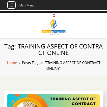
Main Menu
Skip
to
content
Pusat Pelatihan
Informasi Public Training, Inhouse,
Tag:
TRAINING ASPECT OF CONTRA
Sertifikasi di Indonesia
dan Sertifikasi –
CT ONLINE
Daftar Training
Home
›
Posts Tagged "TRAINING ASPECT OF CONTRACT
Indonesia
ONLINE"