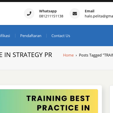
Whatsapp
Email
081211151138
halo.pelita@gma
ertifikasi – Daftar Trainin
ndonesia
ifikasi
Pendaftaran
Contact Us
E IN STRATEGY PR
Home
›
Posts Tagged "TR