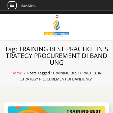
Main Menu
Skip
to
content
Pusat Pelatihan
Informasi Public Training, Inhouse,
Tag:
TRAINING BEST PRACTICE IN S
Sertifikasi di Indonesia
dan Sertifikasi –
TRATEGY PROCUREMENT DI BAND
UNG
Daftar Training
Indonesia
Home
›
Posts Tagged "TRAINING BEST PRACTICE IN
STRATEGY PROCUREMENT DI BANDUNG"