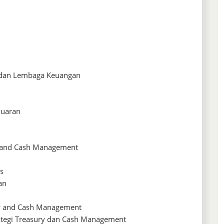
dan Lembaga Keuangan
luaran
y and Cash Management
s
an
ry and Cash Management
rategi Treasury dan Cash Management