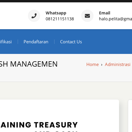
Whatsapp
Email
081211151138
halo.pelita@gma
ertifikasi – Daftar Trainin
ndonesia
ifikasi
Pendaftaran
Contact Us
CASH MANAGEMEN
Home
›
Administrasi