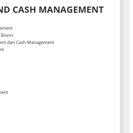
AND CASH MANAGEMENT
gement
 Bisnis
ment dan Cash Management
nt
ment