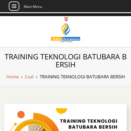
Main Menu
Skip
to
content
Pusat Pelatihan
Informasi Public Training, Inhouse,
TRAINING TEKNOLOGI BATUBARA B
Sertifikasi di Indonesia
dan Sertifikasi –
ERSIH
Daftar Training
Home
›
Coal
›
TRAINING TEKNOLOGI BATUBARA BERSIH
Indonesia