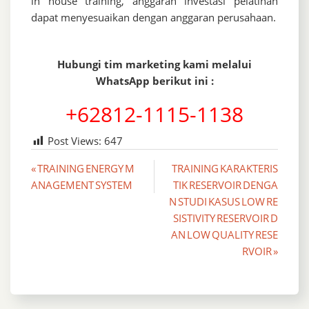
in house training, anggaran investasi pelatihan
dapat menyesuaikan dengan anggaran perusahaan.
Hubungi tim marketing kami melalui
WhatsApp berikut ini :
+62812-1115-1138
Post Views:
647
Post
« TRAINING ENERGY M
TRAINING KARAKTERIS
ANAGEMENT SYSTEM
TIK RESERVOIR DENGA
navigation
N STUDI KASUS LOW RE
SISTIVITY RESERVOIR D
AN LOW QUALITY RESE
RVOIR »