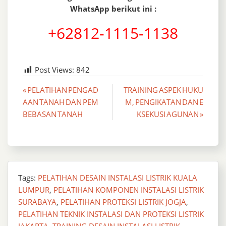
WhatsApp berikut ini :
+62812-1115-1138
Post Views:
842
Post
« PELATIHAN PENGAD
TRAINING ASPEK HUKU
AAN TANAH DAN PEM
M, PENGIKATAN DAN E
navigation
BEBASAN TANAH
KSEKUSI AGUNAN »
Tags:
PELATIHAN DESAIN INSTALASI LISTRIK KUALA
LUMPUR
,
PELATIHAN KOMPONEN INSTALASI LISTRIK
SURABAYA
,
PELATIHAN PROTEKSI LISTRIK JOGJA
,
PELATIHAN TEKNIK INSTALASI DAN PROTEKSI LISTRIK
JAKARTA
,
TRAINING DESAIN INSTALASI LISTRIK