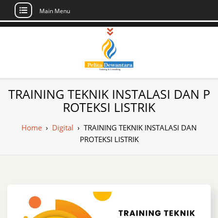
Main Menu
Skip
to
content
Pusat Pelatihan
Informasi Public Training, Inhouse,
TRAINING TEKNIK INSTALASI DAN P
Sertifikasi di Indonesia
dan Sertifikasi –
ROTEKSI LISTRIK
Daftar Training
Home
›
Digital
›
TRAINING TEKNIK INSTALASI DAN
Indonesia
PROTEKSI LISTRIK