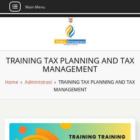
Main Menu
Skip
to
content
Pusat Pelatihan
Informasi Public Training, Inhouse,
TRAINING TAX PLANNING AND TAX
Sertifikasi di Indonesia
dan Sertifikasi –
MANAGEMENT
Daftar Training
Home
›
Administrasi
›
TRAINING TAX PLANNING AND TAX
Indonesia
MANAGEMENT