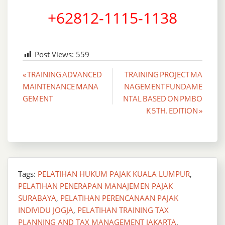
+62812-1115-1138
Post Views:
559
Post
« TRAINING ADVANCED
TRAINING PROJECT MA
MAINTENANCE MANA
NAGEMENT FUNDAME
navigation
GEMENT
NTAL BASED ON PMBO
K 5TH. EDITION »
Tags:
PELATIHAN HUKUM PAJAK KUALA LUMPUR
,
PELATIHAN PENERAPAN MANAJEMEN PAJAK
SURABAYA
,
PELATIHAN PERENCANAAN PAJAK
INDIVIDU JOGJA
,
PELATIHAN TRAINING TAX
PLANNING AND TAX MANAGEMENT JAKARTA
,