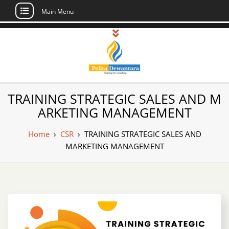
Main Menu
Skip
to
content
Pusat Pelatihan
Informasi Public Training, Inhouse,
TRAINING STRATEGIC SALES AND M
Sertifikasi di Indonesia
dan Sertifikasi –
ARKETING MANAGEMENT
Daftar Training
Home
›
CSR
›
TRAINING STRATEGIC SALES AND
Indonesia
MARKETING MANAGEMENT