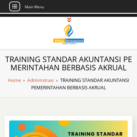
Main Menu
Skip
to
content
Pusat Pelatihan
Informasi Public Training, Inhouse,
TRAINING STANDAR AKUNTANSI PE
Sertifikasi di Indonesia
dan Sertifikasi –
MERINTAHAN BERBASIS AKRUAL
Daftar Training
Home
›
Administrasi
›
TRAINING STANDAR AKUNTANSI
Indonesia
PEMERINTAHAN BERBASIS AKRUAL