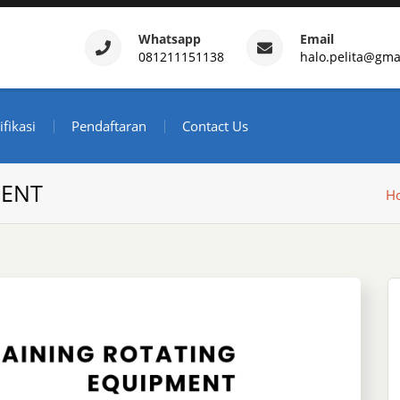
Whatsapp
Email
081211151138
halo.pelita@gma
ertifikasi – Daftar Trainin
ndonesia
ifikasi
Pendaftaran
Contact Us
MENT
H