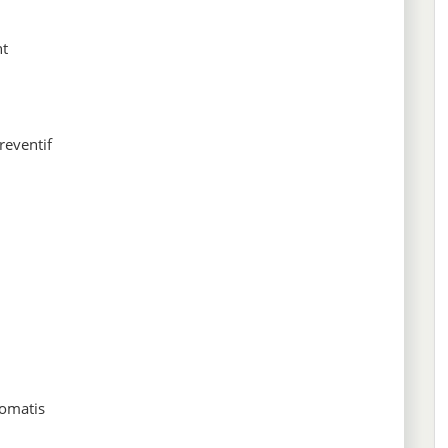
nt
reventif
omatis