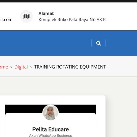
Alamat
il.com
Komplek Ruko Pala Raya No A8 R
g Indonesia
ome
›
Digital
›
TRAINING ROTATING EQUIPMENT