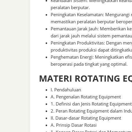
Keandalan Sistem: Meningkatkan keand
peralatan berputar.
Peningkatan Keselamatan: Mengurangi r
memastikan peralatan berputar berope
Pemantauan Jarak Jauh: Memberikan k
dari jarak jauh melalui sistem pemanta
Peningkatan Produktivitas: Dengan menj
produktivitas produksi dapat ditingkatka
Penghematan Energi: Meningkatkan efis
beroperasi pada tingkat yang optimal.
MATERI ROTATING E
I. Pendahuluan
A. Pengenalan Rotating Equipment
1. Definisi dan Jenis Rotating Equipment
2. Peran Rotating Equipment dalam Indu
II. Dasar-dasar Rotating Equipment
A. Prinsip Dasar Rotasi
1. Konsep Dasar Rotasi dan Momentum