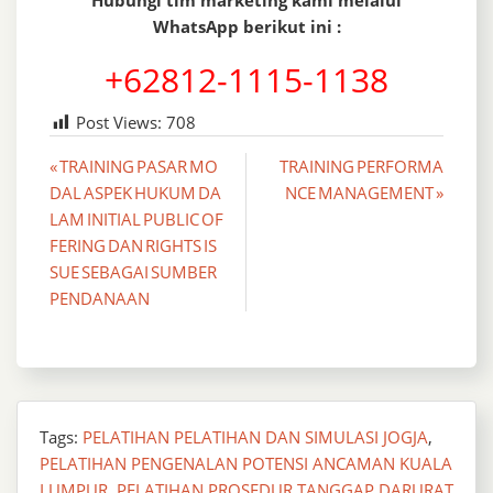
Hubungi tim marketing kami melalui
WhatsApp berikut ini :
+62812-1115-1138
Post Views:
708
Post
« TRAINING PASAR MO
TRAINING PERFORMA
DAL ASPEK HUKUM DA
NCE MANAGEMENT »
navigation
LAM INITIAL PUBLIC OF
FERING DAN RIGHTS IS
SUE SEBAGAI SUMBER
PENDANAAN
Tags:
PELATIHAN PELATIHAN DAN SIMULASI JOGJA
,
PELATIHAN PENGENALAN POTENSI ANCAMAN KUALA
LUMPUR
,
PELATIHAN PROSEDUR TANGGAP DARURAT