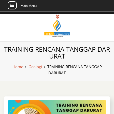
Main Menu
Skip
to
content
Pusat Pelatihan
Informasi Public Training, Inhouse,
TRAINING RENCANA TANGGAP DAR
Sertifikasi di Indonesia
dan Sertifikasi –
URAT
Daftar Training
Home
›
Geologi
›
TRAINING RENCANA TANGGAP
Indonesia
DARURAT