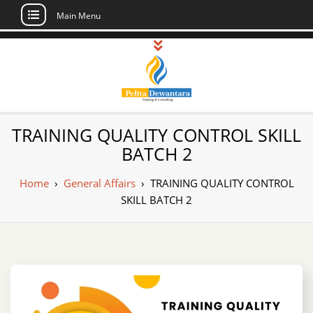
Main Menu
Skip
to
content
Pusat Pelatihan
Informasi Public Training, Inhouse,
TRAINING QUALITY CONTROL SKILL
Sertifikasi di Indonesia
dan Sertifikasi –
BATCH 2
Daftar Training
Home
›
General Affairs
›
TRAINING QUALITY CONTROL
Indonesia
SKILL BATCH 2