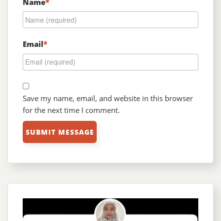
Name
*
Email
*
Save my name, email, and website in this browser
for the next time I comment.