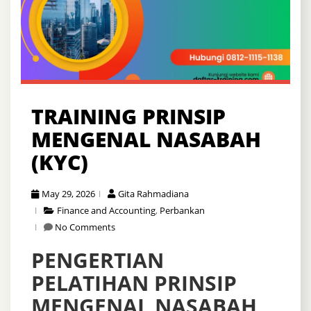
TRAINING PRINSIP
MENGENAL NASABAH
(KYC)
May 29, 2026
Gita Rahmadiana
Finance and Accounting
,
Perbankan
No Comments
PENGERTIAN
PELATIHAN PRINSIP
MENGENAL NASABAH