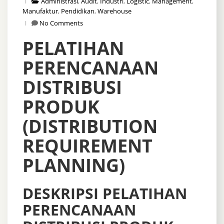
Administrasi
,
Audit
,
Industri
,
Logistic
,
Management
,
Manufaktur
,
Pendidikan
,
Warehouse
No Comments
PELATIHAN
PERENCANAAN
DISTRIBUSI
PRODUK
(DISTRIBUTION
REQUIREMENT
PLANNING)
DESKRIPSI PELATIHAN
PERENCANAAN