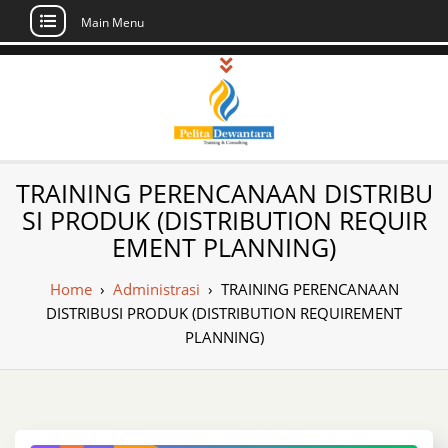
Main Menu
Skip
to
content
Pusat Pelatihan
Informasi Public Training, Inhouse,
TRAINING PERENCANAAN DISTRIBU
Sertifikasi di Indonesia
dan Sertifikasi –
SI PRODUK (DISTRIBUTION REQUIR
EMENT PLANNING)
Daftar Training
Indonesia
Home
›
Administrasi
›
TRAINING PERENCANAAN
DISTRIBUSI PRODUK (DISTRIBUTION REQUIREMENT
PLANNING)