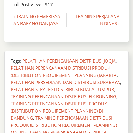
Post Views:
917
Post
« TRAINING PEMERIKSA
TRAINING PERJALANA
AN BARANG DAN JASA
N DINAS »
navigation
Tags:
PELATIHAN PERENCANAAN DISTRIBUSI JOGJA
,
PELATIHAN PERENCANAAN DISTRIBUSI PRODUK
(DISTRIBUTION REQUIREMENT PLANNING) JAKARTA
,
PELATIHAN PERSEDIAAN DAN DISTRIBUSI SURABAYA
,
PELATIHAN STRATEGI DISTRIBUSI KUALA LUMPUR
,
TRAINING PERENCANAAN DISTRIBUSI FIX RUNNING
,
TRAINING PERENCANAAN DISTRIBUSI PRODUK
(DISTRIBUTION REQUIREMENT PLANNING) DI
BANDUNG
,
TRAINING PERENCANAAN DISTRIBUSI
PRODUK (DISTRIBUTION REQUIREMENT PLANNING)
ONLINE
,
TRAINING PERENCANAAN DISTRIBUSI