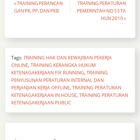
Post
« TRAINING PERANCAN
TRAINING PERATURAN
GAN PK, PP, DAN PKB
PEMERINTAH NO 53 TA
navigation
HUN 2010 »
Tags:
TRAINING HAK DAN KEWAJIBAN PEKERJA
ONLINE
,
TRAINING KERANGKA HUKUM
KETENAGAKERJAAN FIX RUNNING
,
TRAINING
PENYUSUNAN PERATURAN INTERNAL DAN
PERJANJIAN KERJA OFFLINE
,
TRAINING PERATURAN
KETENAGAKERJAAN IN HOUSE
,
TRAINING PERATURAN
KETENAGAKERJAAN PUBLIC