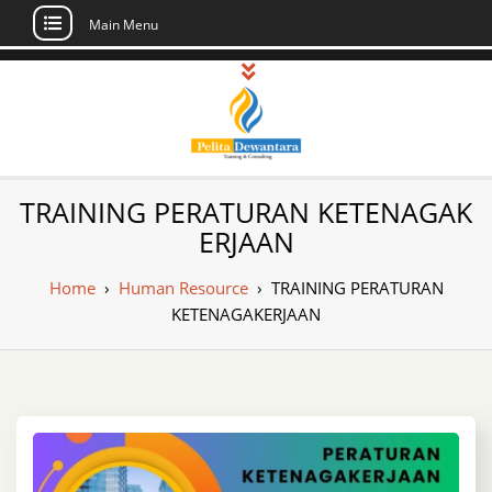
Main Menu
Skip
to
content
Pusat Pelatihan
Informasi Public Training, Inhouse,
TRAINING PERATURAN KETENAGAK
Sertifikasi di Indonesia
dan Sertifikasi –
ERJAAN
Daftar Training
Home
›
Human Resource
›
TRAINING PERATURAN
Indonesia
KETENAGAKERJAAN