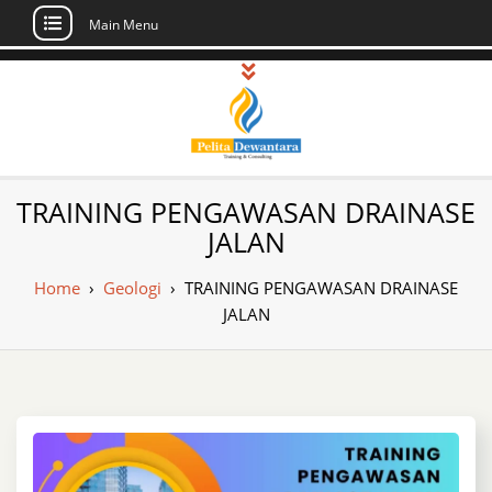
Main Menu
Skip
to
content
Pusat Pelatihan
Informasi Public Training, Inhouse,
TRAINING PENGAWASAN DRAINASE
Sertifikasi di Indonesia
dan Sertifikasi –
JALAN
Daftar Training
Home
›
Geologi
›
TRAINING PENGAWASAN DRAINASE
Indonesia
JALAN