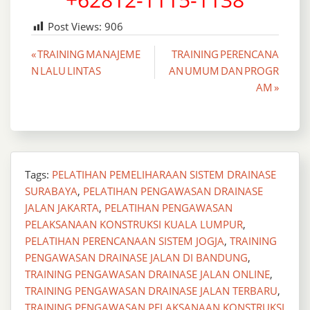
Post Views:
906
Post
« TRAINING MANAJEME
TRAINING PERENCANA
N LALU LINTAS
AN UMUM DAN PROGR
navigation
AM »
Tags:
PELATIHAN PEMELIHARAAN SISTEM DRAINASE
SURABAYA
,
PELATIHAN PENGAWASAN DRAINASE
JALAN JAKARTA
,
PELATIHAN PENGAWASAN
PELAKSANAAN KONSTRUKSI KUALA LUMPUR
,
PELATIHAN PERENCANAAN SISTEM JOGJA
,
TRAINING
PENGAWASAN DRAINASE JALAN DI BANDUNG
,
TRAINING PENGAWASAN DRAINASE JALAN ONLINE
,
TRAINING PENGAWASAN DRAINASE JALAN TERBARU
,
TRAINING PENGAWASAN PELAKSANAAN KONSTRUKSI