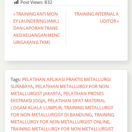
Post Views:
832
Post
« TRAINING ANTI MON
TRAINING INTERNAL A
EY LAUNDERING (AML)
UDITOR »
navigation
DAN LAPORAN TRANS
AKSI KEUANGAN MENC
URIGAKAN (LTKM)
Tags:
PELATIHAN APLIKASI PRAKTIS METALLURGI
SURABAYA
,
PELATIHAN METALLURGY FOR NON
METALLURGIST JAKARTA
,
PELATIHAN PROSES
EKSTRAKSI JOGJA
,
PELATIHAN SIFAT MATERIAL
LOGAM KUALA LUMPUR
,
TRAINING METALLURGY
FOR NON METALLURGIST DI BANDUNG
,
TRAINING
METALLURGY FOR NON METALLURGIST ONLINE
,
TRAINING METALLURGY FOR NON METALLURGIST