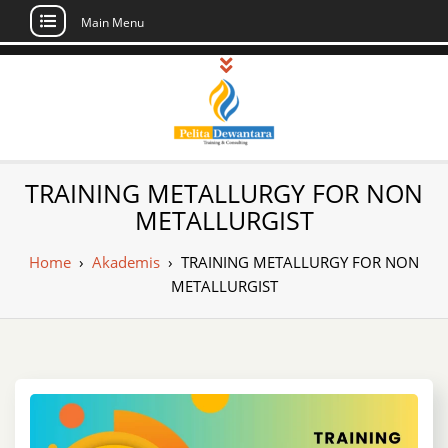
Main Menu
Skip
to
content
Pusat Pelatihan
Informasi Public Training, Inhouse,
TRAINING METALLURGY FOR NON
Sertifikasi di Indonesia
dan Sertifikasi –
METALLURGIST
Daftar Training
Home
›
Akademis
›
TRAINING METALLURGY FOR NON
Indonesia
METALLURGIST