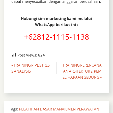
dapat menyesuaikan dengan anggaran perusahaan.
Hubungi tim marketing kami melalui
WhatsApp berikut ini :
+62812-1115-1138
Post Views:
824
Post
« TRAINING PIPE STRES
TRAINING PERENCANA
S ANALYSIS
AN ARSITEKTUR & PEM
navigation
ELIHARAAN GEDUNG »
Tags:
PELATIHAN DASAR MANAJEMEN PERAWATAN