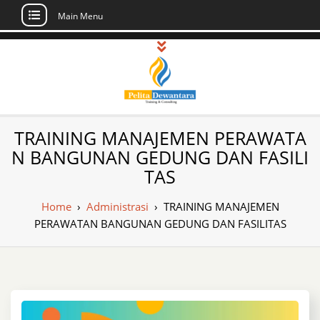
Main Menu
Skip
to
content
Pusat Pelatihan
Informasi Public Training, Inhouse,
TRAINING MANAJEMEN PERAWATA
Sertifikasi di Indonesia
dan Sertifikasi –
N BANGUNAN GEDUNG DAN FASILI
TAS
Daftar Training
Indonesia
Home
›
Administrasi
›
TRAINING MANAJEMEN
PERAWATAN BANGUNAN GEDUNG DAN FASILITAS