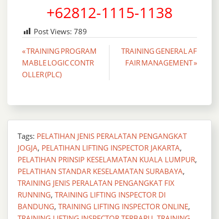
+62812-1115-1138
Post Views:
789
Post
« TRAINING PROGRAM
TRAINING GENERAL AF
MABLE LOGIC CONTR
FAIR MANAGEMENT »
navigation
OLLER (PLC)
Tags:
PELATIHAN JENIS PERALATAN PENGANGKAT
JOGJA
,
PELATIHAN LIFTING INSPECTOR JAKARTA
,
PELATIHAN PRINSIP KESELAMATAN KUALA LUMPUR
,
PELATIHAN STANDAR KESELAMATAN SURABAYA
,
TRAINING JENIS PERALATAN PENGANGKAT FIX
RUNNING
,
TRAINING LIFTING INSPECTOR DI
BANDUNG
,
TRAINING LIFTING INSPECTOR ONLINE
,
TRAINING LIFTING INSPECTOR TERBARU
,
TRAINING