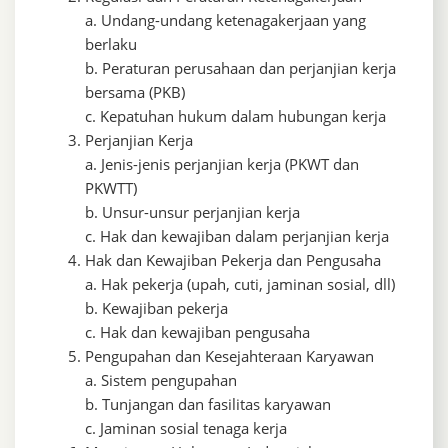
a. Undang-undang ketenagakerjaan yang
berlaku
b. Peraturan perusahaan dan perjanjian kerja
bersama (PKB)
c. Kepatuhan hukum dalam hubungan kerja
Perjanjian Kerja
a. Jenis-jenis perjanjian kerja (PKWT dan
PKWTT)
b. Unsur-unsur perjanjian kerja
c. Hak dan kewajiban dalam perjanjian kerja
Hak dan Kewajiban Pekerja dan Pengusaha
a. Hak pekerja (upah, cuti, jaminan sosial, dll)
b. Kewajiban pekerja
c. Hak dan kewajiban pengusaha
Pengupahan dan Kesejahteraan Karyawan
a. Sistem pengupahan
b. Tunjangan dan fasilitas karyawan
c. Jaminan sosial tenaga kerja