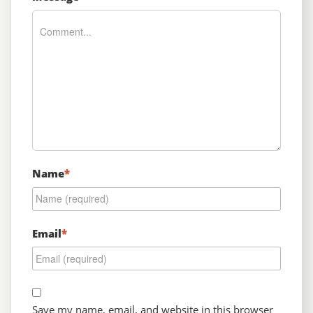
Name
*
Email
*
Save my name, email, and website in this browser