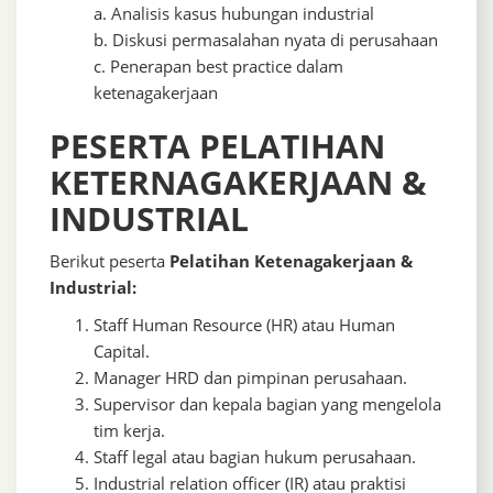
a. Analisis kasus hubungan industrial
b. Diskusi permasalahan nyata di perusahaan
c. Penerapan best practice dalam
ketenagakerjaan
PESERTA PELATIHAN
KETERNAGAKERJAAN &
INDUSTRIAL
Berikut peserta
Pelatihan Ketenagakerjaan &
Industrial:
Staff Human Resource (HR) atau Human
Capital.
Manager HRD dan pimpinan perusahaan.
Supervisor dan kepala bagian yang mengelola
tim kerja.
Staff legal atau bagian hukum perusahaan.
Industrial relation officer (IR) atau praktisi