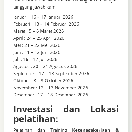
tanggung jawab kami.
Januari : 16 – 17 Januari 2026
Februari : 13 – 14 Februari 2026
Maret : 5 – 6 Maret 2026
April : 24 – 25 April 2026
Mei : 21 – 22 Mei 2026
Juni : 11 – 12 Juni 2026
Juli : 16 – 17 Juli 2026
Agustus : 20 – 21 Agustus 2026
September : 17 – 18 September 2026
Oktober : 8 – 9 Oktober 2026
November : 12 – 13 November 2026
Desember : 17 – 18 Desember 2026
Investasi dan Lokasi
pelatihan:
Pelatihan dan Training
Ketenagakerjaan &