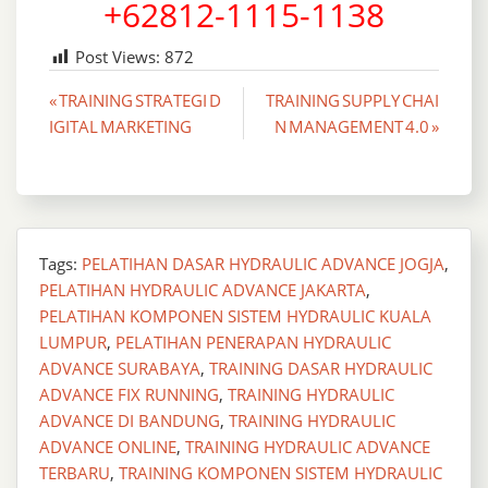
+62812-1115-1138
Post Views:
872
Post
« TRAINING STRATEGI D
TRAINING SUPPLY CHAI
IGITAL MARKETING
N MANAGEMENT 4.0 »
navigation
Tags:
PELATIHAN DASAR HYDRAULIC ADVANCE JOGJA
,
PELATIHAN HYDRAULIC ADVANCE JAKARTA
,
PELATIHAN KOMPONEN SISTEM HYDRAULIC KUALA
LUMPUR
,
PELATIHAN PENERAPAN HYDRAULIC
ADVANCE SURABAYA
,
TRAINING DASAR HYDRAULIC
ADVANCE FIX RUNNING
,
TRAINING HYDRAULIC
ADVANCE DI BANDUNG
,
TRAINING HYDRAULIC
ADVANCE ONLINE
,
TRAINING HYDRAULIC ADVANCE
TERBARU
,
TRAINING KOMPONEN SISTEM HYDRAULIC