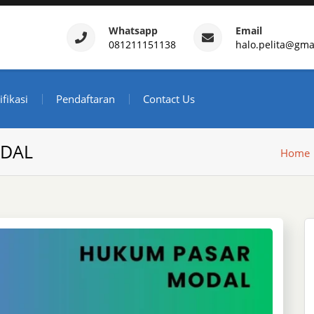
Whatsapp
Email
081211151138
halo.pelita@gma
ertifikasi – Daftar Trainin
ndonesia
ifikasi
Pendaftaran
Contact Us
ODAL
Home