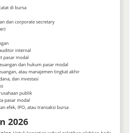
tat di bursa
an dan corporate secretary
er)
ngan
uditor internal
it pasar modal
 keuangan dan hukum pasar modal
uangan, atau manajemen tingkat akhir
 dana, dan investasi
si
rusahaan publik
ta pasar modal
an efek, IPO, atau transaksi bursa
un 2026