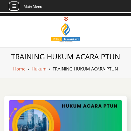
Main Menu
Skip
to
content
Pusat Pelatihan
Informasi Public Training, Inhouse,
TRAINING HUKUM ACARA PTUN
Sertifikasi di Indonesia
dan Sertifikasi –
Home
›
Hukum
›
TRAINING HUKUM ACARA PTUN
Daftar Training
Indonesia