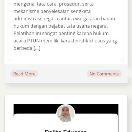
mengenai tata cara, prosedur, serta
mekanisme penyelesaian sengketa
administrasi negara antara warga atau badan
hukum dengan pejabat tata usaha negara.
Pelatihan ini sangat penting karena hukum
acara PTUN memiliki karakteristik khusus yang
berbeda […]
Read More
No Comments