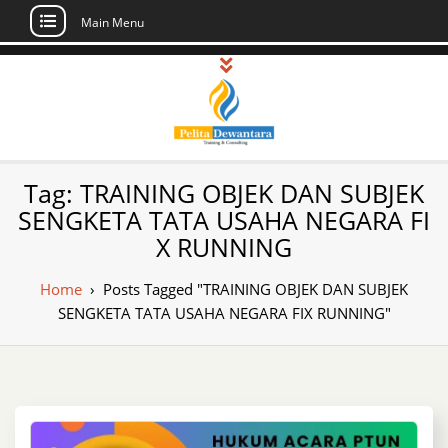
Main Menu
Skip
to
content
Pusat Pelatihan
Informasi Public Training, Inhouse,
Tag:
TRAINING OBJEK DAN SUBJEK
Sertifikasi di Indonesia
dan Sertifikasi –
SENGKETA TATA USAHA NEGARA FI
X RUNNING
Daftar Training
Indonesia
Home
›
Posts Tagged "TRAINING OBJEK DAN SUBJEK
SENGKETA TATA USAHA NEGARA FIX RUNNING"