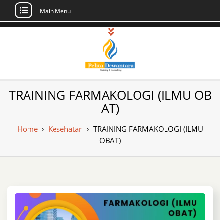
Main Menu
Skip
to
content
Pusat Pelatihan
Informasi Public Training, Inhouse,
TRAINING FARMAKOLOGI (ILMU OB
Sertifikasi di Indonesia
dan Sertifikasi –
AT)
Daftar Training
Home
›
Kesehatan
›
TRAINING FARMAKOLOGI (ILMU
Indonesia
OBAT)