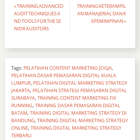
Post
« TRAINING ADVANCED
TRAINING KETERAMPIL
AUDIT TECHNIQUES A
AN MANAJERIAL DAN K
navigation
ND TOOLS FOR THE SE
EPEMIMPINAN »
NIOR AUDITORS
Tags:
PELATIHAN CONTENT MARKETING JOGJA
,
PELATIHAN DASAR PEMASARAN DIGITAL KUALA
LUMPUR
,
PELATIHAN DIGITAL MARKETING STRATEGY
JAKARTA
,
PELATIHAN STRATEGI PEMASARAN DIGITAL
SURABAYA
,
TRAINING CONTENT MARKETING FIX
RUNNING
,
TRAINING DASAR PEMASARAN DIGITAL
BATAM
,
TRAINING DIGITAL MARKETING STRATEGY DI
BANDUNG
,
TRAINING DIGITAL MARKETING STRATEGY
ONLINE
,
TRAINING DIGITAL MARKETING STRATEGY
TERBARU