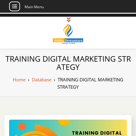
Main Menu
Skip
to
content
Pusat Pelatihan
Informasi Public Training, Inhouse,
TRAINING DIGITAL MARKETING STR
Sertifikasi di Indonesia
dan Sertifikasi –
ATEGY
Daftar Training
Home
›
Database
›
TRAINING DIGITAL MARKETING
Indonesia
STRATEGY