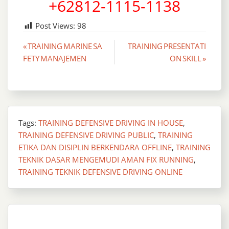
+62812-1115-1138
Post Views:
98
Post
« TRAINING MARINE SA
TRAINING PRESENTATI
FETY MANAJEMEN
ON SKILL »
navigation
Tags:
TRAINING DEFENSIVE DRIVING IN HOUSE
,
TRAINING DEFENSIVE DRIVING PUBLIC
,
TRAINING
ETIKA DAN DISIPLIN BERKENDARA OFFLINE
,
TRAINING
TEKNIK DASAR MENGEMUDI AMAN FIX RUNNING
,
TRAINING TEKNIK DEFENSIVE DRIVING ONLINE