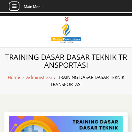
Main Menu
Skip
to
content
Pusat Pelatihan
Informasi Public Training, Inhouse,
TRAINING DASAR DASAR TEKNIK TR
Sertifikasi di Indonesia
dan Sertifikasi –
ANSPORTASI
Daftar Training
Home
›
Administrasi
›
TRAINING DASAR DASAR TEKNIK
Indonesia
TRANSPORTASI