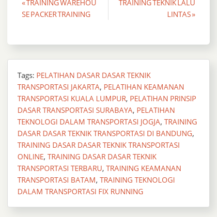
Post
« TRAINING WAREHOU
TRAINING TEKNIK LALU
SE PACKER TRAINING
LINTAS »
navigation
Tags:
PELATIHAN DASAR DASAR TEKNIK
TRANSPORTASI JAKARTA
,
PELATIHAN KEAMANAN
TRANSPORTASI KUALA LUMPUR
,
PELATIHAN PRINSIP
DASAR TRANSPORTASI SURABAYA
,
PELATIHAN
TEKNOLOGI DALAM TRANSPORTASI JOGJA
,
TRAINING
DASAR DASAR TEKNIK TRANSPORTASI DI BANDUNG
,
TRAINING DASAR DASAR TEKNIK TRANSPORTASI
ONLINE
,
TRAINING DASAR DASAR TEKNIK
TRANSPORTASI TERBARU
,
TRAINING KEAMANAN
TRANSPORTASI BATAM
,
TRAINING TEKNOLOGI
DALAM TRANSPORTASI FIX RUNNING