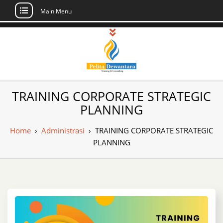
Main Menu
Skip
to
content
Pusat Pelatihan
Informasi Public Training, Inhouse,
TRAINING CORPORATE STRATEGIC
Sertifikasi di Indonesia
dan Sertifikasi –
PLANNING
Daftar Training
Home
›
Administrasi
›
TRAINING CORPORATE STRATEGIC
Indonesia
PLANNING