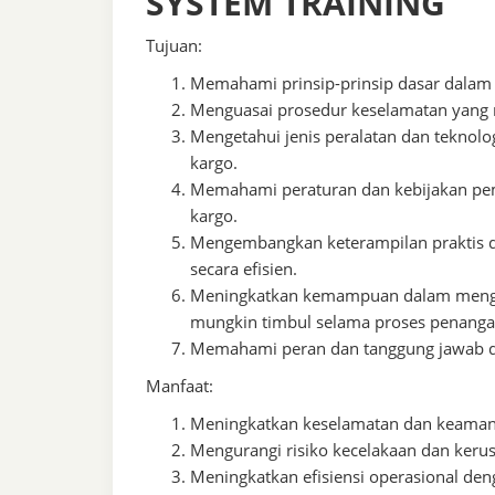
SYSTEM TRAINING
Tujuan:
Memahami prinsip-prinsip dasar dalam
Menguasai prosedur keselamatan yang 
Mengetahui jenis peralatan dan teknolo
kargo.
Memahami peraturan dan kebijakan pem
kargo.
Mengembangkan keterampilan praktis 
secara efisien.
Meningkatkan kemampuan dalam mengat
mungkin timbul selama proses penanga
Memahami peran dan tanggung jawab da
Manfaat:
Meningkatkan keselamatan dan keaman
Mengurangi risiko kecelakaan dan keru
Meningkatkan efisiensi operasional d