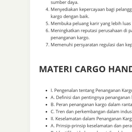
sumber daya.
Menyediakan kepercayaan bagi pelang
kargo dengan baik.
Membuka peluang karir yang lebih luas d
Meningkatkan reputasi perusahaan di 
penanganan kargo.
Memenuhi persyaratan regulasi dan ke
MATERI CARGO HAND
I. Pengenalan tentang Penanganan Karg
A. Definisi dan pentingnya penanganan
B. Peran penanganan kargo dalam ranta
C. Tren dan perkembangan dalam indus
II. Keselamatan dalam Penanganan Kar
A. Prinsip-prinsip keselamatan dan pera