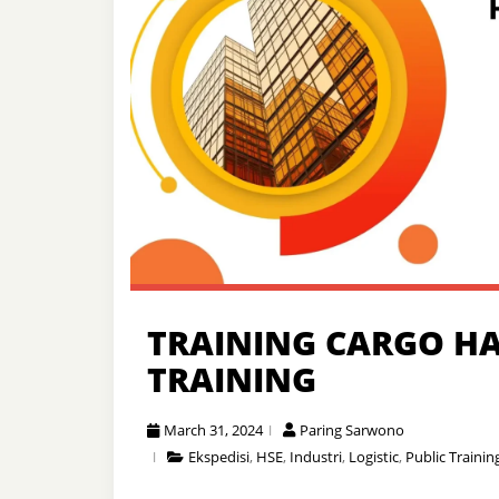
TRAINING CARGO H
TRAINING
March 31, 2024
Paring Sarwono
Ekspedisi
,
HSE
,
Industri
,
Logistic
,
Public Trainin