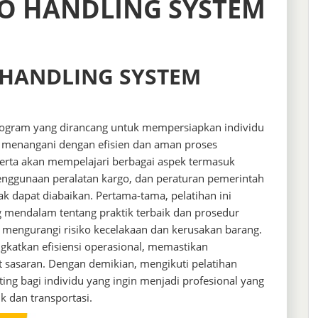
O HANDLING SYSTEM
 HANDLING SYSTEM
rogram yang dirancang untuk mempersiapkan individu
uk menangani dengan efisien dan aman proses
serta akan mempelajari berbagai aspek termasuk
enggunaan peralatan kargo, dan peraturan pemerintah
dak dapat diabaikan. Pertama-tama, pelatihan ini
mendalam tentang praktik terbaik dan prosedur
 mengurangi risiko kecelakaan dan kerusakan barang.
ngkatkan efisiensi operasional, memastikan
 sasaran. Dengan demikian, mengikuti pelatihan
ng bagi individu yang ingin menjadi profesional yang
k dan transportasi.