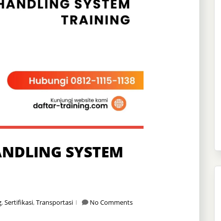
ANDLING SYSTEM
g
,
Sertifikasi
,
Transportasi
No Comments