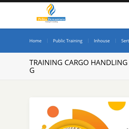
Skip
to
content
Pusat Pelatihan dan S
Informasi Public Training, Inhouse, Sertifikasi di I
Home
Public Training
Inhouse
Sert
TRAINING CARGO HANDLING 
G