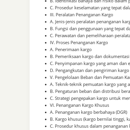
B. Identifikasi bahaya dan risiko dala
C. Prosedur keselamatan yang tepat da
III. Peralatan Penanganan Kargo
A. Jenis-jenis peralatan penanganan kargo
B. Fungsi dan penggunaan yang tepat d
C. Perawatan dan pemeliharaan perala
IV. Proses Penanganan Kargo
A. Penerimaan kargo
B. Pemeriksaan kargo dan dokumentasi 
C. Penyimpanan kargo yang aman dan e
D. Pengangkutan dan pengiriman kargo 
V. Pengelolaan Beban dan Pemuatan Ka
A. Teknik-teknik pemuatan kargo yang 
B. Pengaturan beban dan distribusi bera
C. Strategi pengepakan kargo untuk me
VI. Penanganan Kargo Khusus
A. Penanganan kargo berbahaya (DGR)
B. Kargo khusus (kargo bernilai tinggi, ka
C. Prosedur khusus dalam penanganan k