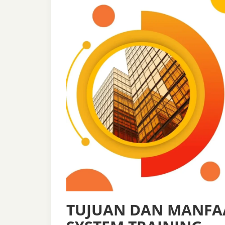
TUJUAN DAN MANFA