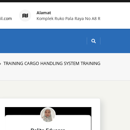
Alamat
il.com
Komplek Ruko Pala Raya No A8 R
g Indonesia
›
TRAINING CARGO HANDLING SYSTEM TRAINING