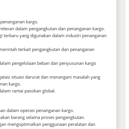
 penanganan kargo.
relevan dalam pengangkutan dan penanganan kargo.
gi terbaru yang digunakan dalam industri penanganan
erintah terkait pengangkutan dan penanganan
dalam pengelolaan beban dan penyusunan kargo
asi situasi darurat dan menangani masalah yang
nan kargo.
lam rantai pasokan global.
an dalam operasi penanganan kargo.
sakan barang selama proses pengangkutan.
engan mengoptimalkan penggunaan peralatan dan