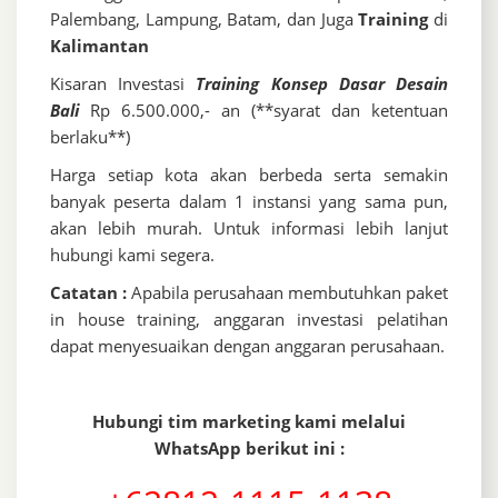
Palembang, Lampung, Batam, dan Juga
Training
di
Kalimantan
Kisaran Investasi
Training Konsep Dasar Desain
Bali
Rp 6.500.000,- an (**syarat dan ketentuan
berlaku**)
Harga setiap kota akan berbeda serta semakin
banyak peserta dalam 1 instansi yang sama pun,
akan lebih murah. Untuk informasi lebih lanjut
hubungi kami segera.
Catatan :
Apabila perusahaan membutuhkan paket
in house training, anggaran investasi pelatihan
dapat menyesuaikan dengan anggaran perusahaan.
Hubungi tim marketing kami melalui
WhatsApp berikut ini :