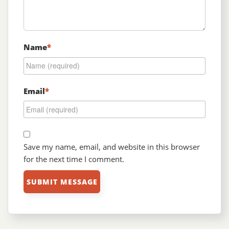
Name
*
Email
*
Save my name, email, and website in this browser
for the next time I comment.