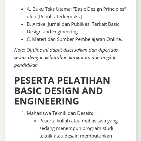
A. Buku Teks Utama: “Basic Design Principles”
oleh [Penulis Terkemuka].
B. Artikel Jurnal dan Publikasi Terkait Basic
Design and Engineering.
C. Materi dan Sumber Pembelajaran Online.
Note: Outline ini dapat disesuaikan dan diperluas
sesuai dengan kebutuhan kurikulum dan tingkat
pendidikan.
PESERTA PELATIHAN
BASIC DESIGN AND
ENGINEERING
Mahasiswa Teknik dan Desain:
Peserta kuliah atau mahasiswa yang
sedang menempuh program studi
teknik atau desain membutuhkan