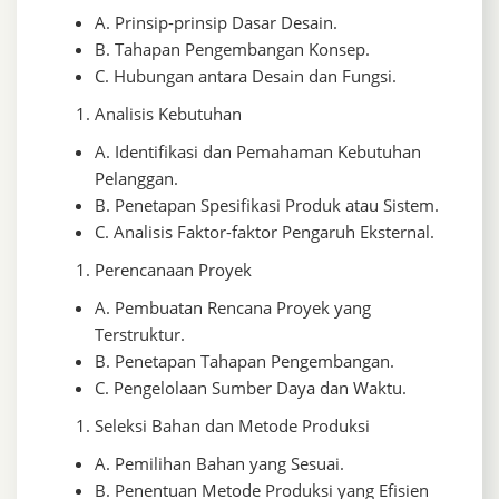
A. Prinsip-prinsip Dasar Desain.
B. Tahapan Pengembangan Konsep.
C. Hubungan antara Desain dan Fungsi.
Analisis Kebutuhan
A. Identifikasi dan Pemahaman Kebutuhan
Pelanggan.
B. Penetapan Spesifikasi Produk atau Sistem.
C. Analisis Faktor-faktor Pengaruh Eksternal.
Perencanaan Proyek
A. Pembuatan Rencana Proyek yang
Terstruktur.
B. Penetapan Tahapan Pengembangan.
C. Pengelolaan Sumber Daya dan Waktu.
Seleksi Bahan dan Metode Produksi
A. Pemilihan Bahan yang Sesuai.
B. Penentuan Metode Produksi yang Efisien