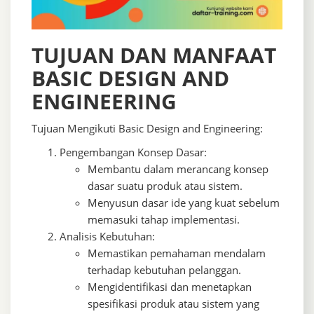
TUJUAN DAN MANFAAT
BASIC DESIGN AND
ENGINEERING
Tujuan Mengikuti Basic Design and Engineering:
Pengembangan Konsep Dasar:
Membantu dalam merancang konsep
dasar suatu produk atau sistem.
Menyusun dasar ide yang kuat sebelum
memasuki tahap implementasi.
Analisis Kebutuhan:
Memastikan pemahaman mendalam
terhadap kebutuhan pelanggan.
Mengidentifikasi dan menetapkan
spesifikasi produk atau sistem yang