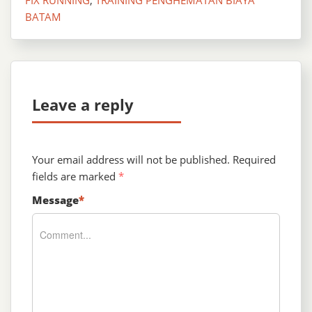
BATAM
Leave a reply
Your email address will not be published.
Required
fields are marked
*
Message
*