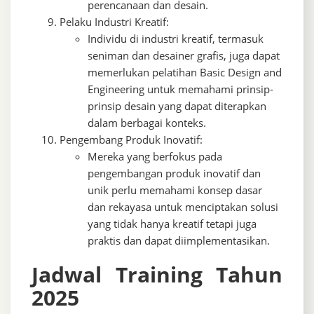
perencanaan dan desain.
Pelaku Industri Kreatif:
Individu di industri kreatif, termasuk
seniman dan desainer grafis, juga dapat
memerlukan pelatihan Basic Design and
Engineering untuk memahami prinsip-
prinsip desain yang dapat diterapkan
dalam berbagai konteks.
Pengembang Produk Inovatif:
Mereka yang berfokus pada
pengembangan produk inovatif dan
unik perlu memahami konsep dasar
dan rekayasa untuk menciptakan solusi
yang tidak hanya kreatif tetapi juga
praktis dan dapat diimplementasikan.
Jadwal Training Tahun
2025