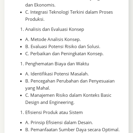
dan Ekonomis.
C. Integrasi Teknologi Terkini dalam Proses
Produksi.
Analisis dan Evaluasi Konsep
A. Metode Analisis Konsep.
B. Evaluasi Potensi Risiko dan Solusi.
C. Perbaikan dan Peningkatan Konsep.
Penghematan Biaya dan Waktu
A. Identifikasi Potensi Masalah.
B. Pencegahan Perubahan dan Penyesuaian
yang Mahal.
C. Manajemen Risiko dalam Konteks Basic
Design and Engineering.
Efisiensi Produk atau Sistem
A. Prinsip Efisiensi dalam Desain.
B. Pemanfaatan Sumber Daya secara Optimal.