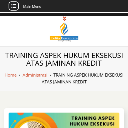
Main Menu
Skip
to
content
Pusat Pelatihan
Informasi Public Training, Inhouse,
TRAINING ASPEK HUKUM EKSEKUSI
Sertifikasi di Indonesia
dan Sertifikasi –
ATAS JAMINAN KREDIT
Daftar Training
Home
›
Administrasi
›
TRAINING ASPEK HUKUM EKSEKUSI
Indonesia
ATAS JAMINAN KREDIT