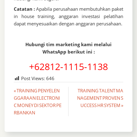
Catatan :
Apabila perusahaan membutuhkan paket
in house training, anggaran investasi pelatihan
dapat menyesuaikan dengan anggaran perusahaan.
Hubungi tim marketing kami melalui
WhatsApp berikut ini :
+62812-1115-1138
Post Views:
646
Post
« TRAINING PENYELEN
TRAINING TALENT MA
GGARAAN ELECTRONI
NAGEMENT PROVEN S
navigation
C MONEY DI SEKTOR PE
UCCESS HR SYSTEM »
RBANKAN