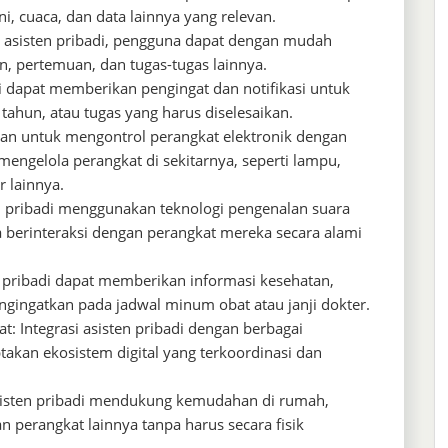
ni, cuaca, dan data lainnya yang relevan.
 asisten pribadi, pengguna dapat dengan mudah
, pertemuan, dan tugas-tugas lainnya.
di dapat memberikan pengingat dan notifikasi untuk
 tahun, atau tugas yang harus diselesaikan.
an untuk mengontrol perangkat elektronik dengan
gelola perangkat di sekitarnya, seperti lampu,
r lainnya.
n pribadi menggunakan teknologi pengenalan suara
berinteraksi dengan perangkat mereka secara alami
 pribadi dapat memberikan informasi kesehatan,
gingatkan pada jadwal minum obat atau janji dokter.
t: Integrasi asisten pribadi dengan berbagai
akan ekosistem digital yang terkoordinasi dan
sisten pribadi mendukung kemudahan di rumah,
n perangkat lainnya tanpa harus secara fisik