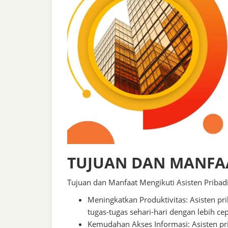
TUJUAN DAN MANFAA
Tujuan dan Manfaat Mengikuti Asisten Pribadi
Meningkatkan Produktivitas: Asisten 
tugas-tugas sehari-hari dengan lebih ce
Kemudahan Akses Informasi: Asisten p