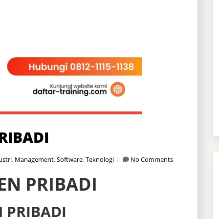
RIBADI
ustri
,
Management
,
Software
,
Teknologi
No Comments
EN PRIBADI
 PRIBADI