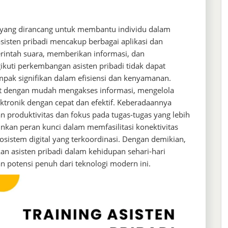
h yang dirancang untuk membantu individu dalam
asisten pribadi mencakup berbagai aplikasi dan
rintah suara, memberikan informasi, dan
ikuti perkembangan asisten pribadi tidak dapat
pak signifikan dalam efisiensi dan kenyamanan.
pat dengan mudah mengakses informasi, mengelola
ktronik dengan cepat dan efektif. Keberadaannya
roduktivitas dan fokus pada tugas-tugas yang lebih
ainkan peran kunci dalam memfasilitasi konektivitas
osistem digital yang terkoordinasi. Dengan demikian,
n asisten pribadi dalam kehidupan sehari-hari
 potensi penuh dari teknologi modern ini.