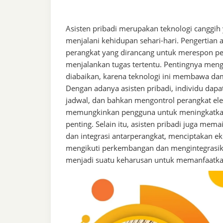
Asisten pribadi merupakan teknologi canggi
menjalani kehidupan sehari-hari. Pengertian 
perangkat yang dirancang untuk merespon pe
menjalankan tugas tertentu. Pentingnya meng
diabaikan, karena teknologi ini membawa dam
Dengan adanya asisten pribadi, individu da
jadwal, dan bahkan mengontrol perangkat ele
memungkinkan pengguna untuk meningkatkan p
penting. Selain itu, asisten pribadi juga mem
dan integrasi antarperangkat, menciptakan ek
mengikuti perkembangan dan mengintegrasika
menjadi suatu keharusan untuk memanfaatkan