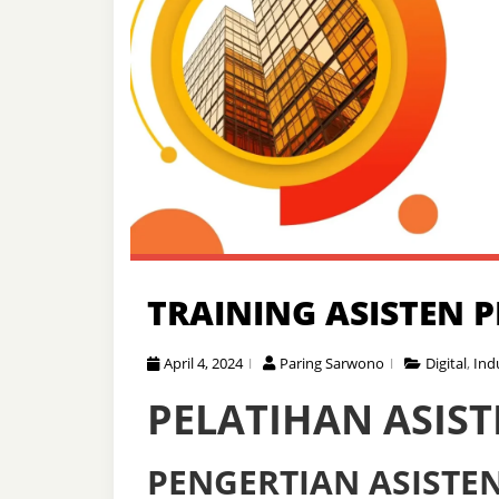
TRAINING ASISTEN P
April 4, 2024
Paring Sarwono
Digital
,
Ind
PELATIHAN ASIST
PENGERTIAN ASISTEN