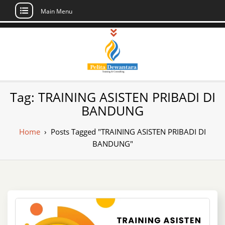
Main Menu
Skip
to
content
Pusat Pelatihan
Informasi Public Training, Inhouse,
Tag:
TRAINING ASISTEN PRIBADI DI
Sertifikasi di Indonesia
dan Sertifikasi –
BANDUNG
Daftar Training
Home
›
Posts Tagged "TRAINING ASISTEN PRIBADI DI
Indonesia
BANDUNG"