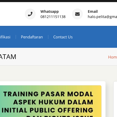
Whatsapp
Email
081211151138
halo.pelita@gma
ertifikasi – Daftar Trainin
ndonesia
ifikasi
Pendaftaran
Contact Us
BATAM
Hom