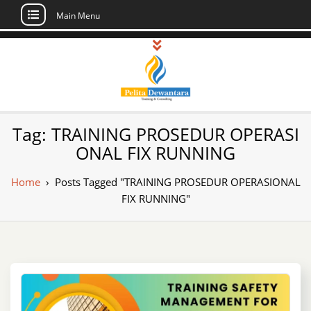
Main Menu
Skip
to
content
Pusat Pelatihan
Informasi Public Training, Inhouse,
Tag:
TRAINING PROSEDUR OPERASI
Sertifikasi di Indonesia
dan Sertifikasi –
ONAL FIX RUNNING
Daftar Training
Home
›
Posts Tagged "TRAINING PROSEDUR OPERASIONAL
Indonesia
FIX RUNNING"