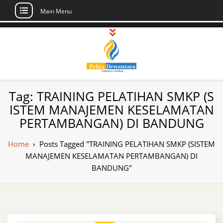
Main Menu
Skip
to
content
Pusat Pelatihan
Informasi Public Training, Inhouse,
Tag:
TRAINING PELATIHAN SMKP (S
Sertifikasi di Indonesia
dan Sertifikasi –
ISTEM MANAJEMEN KESELAMATAN
PERTAMBANGAN) DI BANDUNG
Daftar Training
Indonesia
Home
›
Posts Tagged "TRAINING PELATIHAN SMKP (SISTEM
MANAJEMEN KESELAMATAN PERTAMBANGAN) DI
BANDUNG"