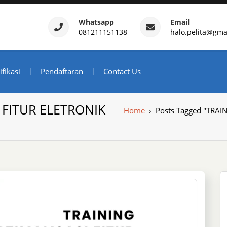
Whatsapp
Email
081211151138
halo.pelita@gma
ertifikasi – Daftar Trainin
ndonesia
ifikasi
Pendaftaran
Contact Us
 FITUR ELETRONIK
Home
›
Posts Tagged "TRA