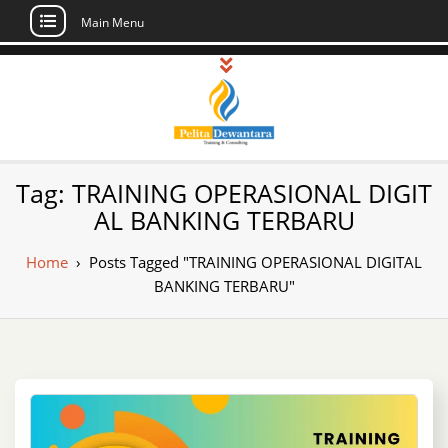
Main Menu
Skip
to
content
Pusat Pelatihan
Informasi Public Training, Inhouse,
Tag:
TRAINING OPERASIONAL DIGIT
Sertifikasi di Indonesia
dan Sertifikasi –
AL BANKING TERBARU
Daftar Training
Home
›
Posts Tagged "TRAINING OPERASIONAL DIGITAL
Indonesia
BANKING TERBARU"