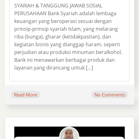
SYARIAH & TANGGUNG JAWAB SOSIAL
PERUSAHAAN Bank Syariah adalah lembaga
keuangan yang beroperasi sesuai dengan
prinsip-prinsip syariah Islam, yang melarang
riba (bunga), gharar (ketidakpastian), dan
kegiatan bisnis yang dianggap haram, seperti
perjudian atau produksi minuman beralkohol.
Bank ini menawarkan berbagai produk dan
layanan yang dirancang untuk […]
Read More
No Comments