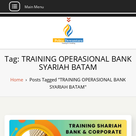
Main Menu
Skip
to
content
Pusat Pelatihan
Informasi Public Training, Inhouse,
Tag:
TRAINING OPERASIONAL BANK
Sertifikasi di Indonesia
dan Sertifikasi –
SYARIAH BATAM
Daftar Training
Home
›
Posts Tagged "TRAINING OPERASIONAL BANK
Indonesia
SYARIAH BATAM"