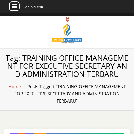
Main Menu
Skip
to
content
Pusat Pelatihan
Informasi Public Training, Inhouse,
Tag:
TRAINING OFFICE MANAGEME
Sertifikasi di Indonesia
dan Sertifikasi –
NT FOR EXECUTIVE SECRETARY AN
D ADMINISTRATION TERBARU
Daftar Training
Indonesia
Home
›
Posts Tagged "TRAINING OFFICE MANAGEMENT
FOR EXECUTIVE SECRETARY AND ADMINISTRATION
TERBARU"