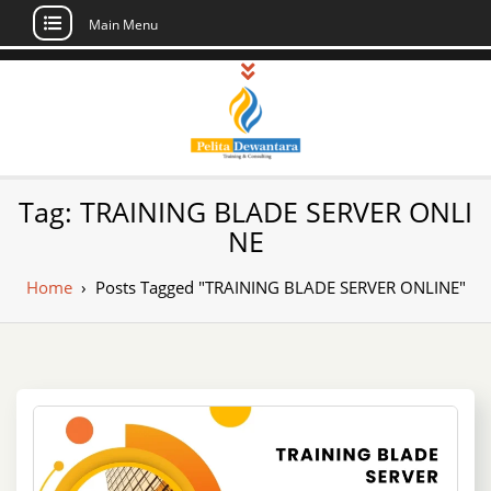
Main Menu
Skip
to
content
Pusat Pelatihan
Informasi Public Training, Inhouse,
Tag:
TRAINING BLADE SERVER ONLI
Sertifikasi di Indonesia
dan Sertifikasi –
NE
Daftar Training
Home
›
Posts Tagged "TRAINING BLADE SERVER ONLINE"
Indonesia