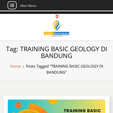
Main Menu
Skip
to
content
Pusat Pelatihan
Informasi Public Training, Inhouse,
Tag:
TRAINING BASIC GEOLOGY DI
Sertifikasi di Indonesia
dan Sertifikasi –
BANDUNG
Daftar Training
Home
›
Posts Tagged "TRAINING BASIC GEOLOGY DI
Indonesia
BANDUNG"