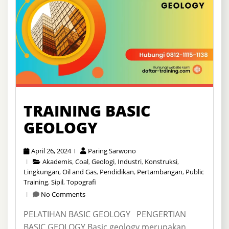
TRAINING BASIC
GEOLOGY
April 26, 2024
Paring Sarwono
Akademis
,
Coal
,
Geologi
,
Industri
,
Konstruksi
,
Lingkungan
,
Oil and Gas
,
Pendidikan
,
Pertambangan
,
Public
Training
,
Sipil
,
Topografi
No Comments
PELATIHAN BASIC GEOLOGY PENGERTIAN
BASIC GEOLOGY Basic geology merupakan