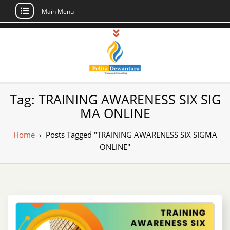
Main Menu
Skip
to
content
Pusat Pelatihan
Informasi Public Training, Inhouse,
Tag:
TRAINING AWARENESS SIX SIG
Sertifikasi di Indonesia
dan Sertifikasi –
MA ONLINE
Daftar Training
Home
›
Posts Tagged "TRAINING AWARENESS SIX SIGMA
Indonesia
ONLINE"