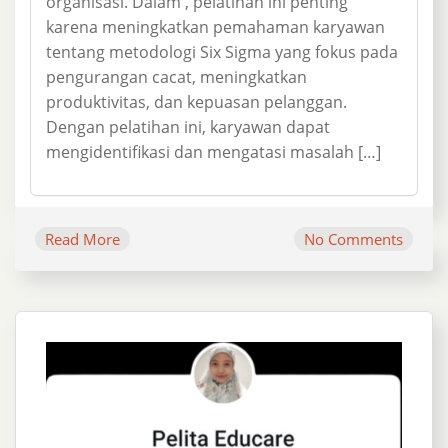
organisasi. Dalam , pelatihan ini penting
karena meningkatkan pemahaman karyawan
tentang metodologi Six Sigma yang fokus pada
pengurangan cacat, meningkatkan
produktivitas, dan kepuasan pelanggan.
Dengan pelatihan ini, karyawan dapat
mengidentifikasi dan mengatasi masalah […]
Read More
No Comments